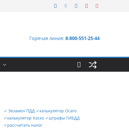
Горячая линия:
8-800-551-25-44
Ы
✓
Экзамен ПДД
✓
калькулятор Осаго
✓
калькулятор Каско
✓
штрафы ГИБДД
✓
рассчитать налог