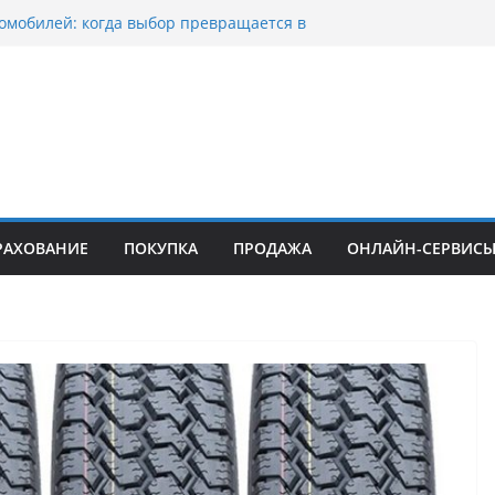
омобилей: когда выбор превращается в
оциклов: когда выбор становится
 скорости
уп битых авто в Москве: почему
ьцы выбирают mos-auto
ые серьги: вечная классика или
й тренд?
о страхование авто с франшизой и кому оно
йти
РАХОВАНИЕ
ПОКУПКА
ПРОДАЖА
ОНЛАЙН-СЕРВИС