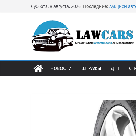
Перейти
Последние:
Аукцион авт
Суббота, 8 августа, 2026
к
стратегию
Аукцион мот
содержимому
философией 
Срочный вык
автовладел
Бриллиантов
остромодны
Как устроен
может подо
НОВОСТИ
ШТРАФЫ
ДТП
СТ