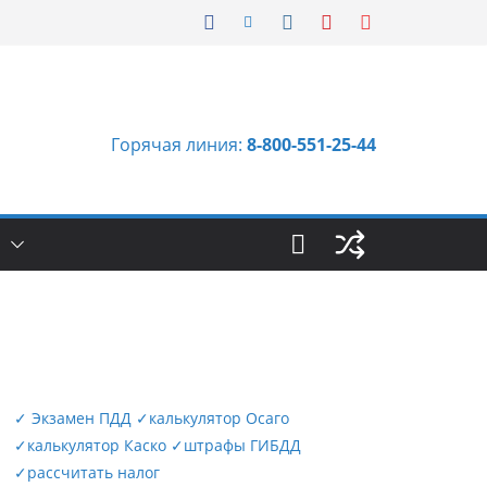
Горячая линия:
8-800-551-25-44
Ы
✓
Экзамен ПДД
✓
калькулятор Осаго
✓
калькулятор Каско
✓
штрафы ГИБДД
✓
рассчитать налог