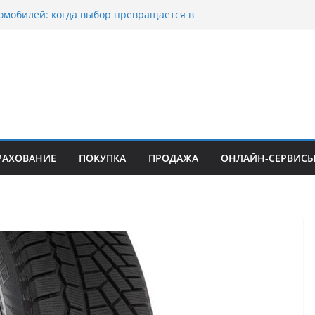
омобилей: когда выбор превращается в
оциклов: когда выбор становится
скорости
уп битых авто в Москве: почему
ьцы выбирают mos-auto
ые серьги: вечная классика или
й тренд?
о страхование авто с франшизой и кому оно
йти
РАХОВАНИЕ
ПОКУПКА
ПРОДАЖА
ОНЛАЙН-СЕРВИС