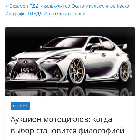
✓
Экзамен ПДД
✓
калькулятор Осаго
✓
калькулятор Каско
✓
штрафы ГИБДД
✓
рассчитать налог
ПОКУПКА
Аукцион мотоциклов: когда
выбор становится философией