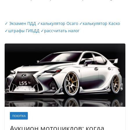
✓
Экзамен ПДД
✓
калькулятор Осаго
✓
калькулятор Каско
✓
штрафы ГИБДД
✓
рассчитать налог
ПОКУПКА
Аукцион мотоциклов: когда