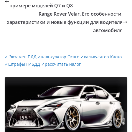
примере моделей Q7 и Q8
Range Rover Velar. Его особенности,
характеристики и новые функции для водителя
автомобиля
✓
Экзамен ПДД
✓
калькулятор Осаго
✓
калькулятор Каско
✓
штрафы ГИБДД
✓
рассчитать налог