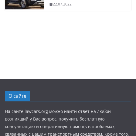
22.07.2022
О сайте
На сайте lawcars.org можно найти ответ на любой
возникший у Вас вопрос, получить бесплатную
консультацию и оперативную помощь в проблемах,
связанных с Вашим транспортным средством. Кроме того,