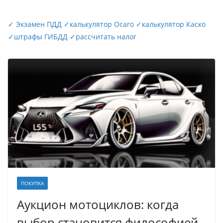
✓
Экзамен ПДД
✓
калькулятор Осаго
✓
калькулятор Каско
✓
штрафы ГИБДД
✓
рассчитать налог
ПОКУПКА
Аукцион мотоциклов: когда
выбор становится философией