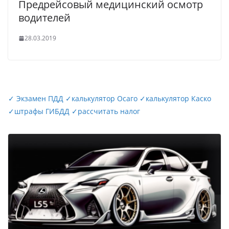
Предрейсовый медицинский осмотр
водителей
28.03.2019
✓
Экзамен ПДД
✓
калькулятор Осаго
✓
калькулятор Каско
✓
штрафы ГИБДД
✓
рассчитать налог