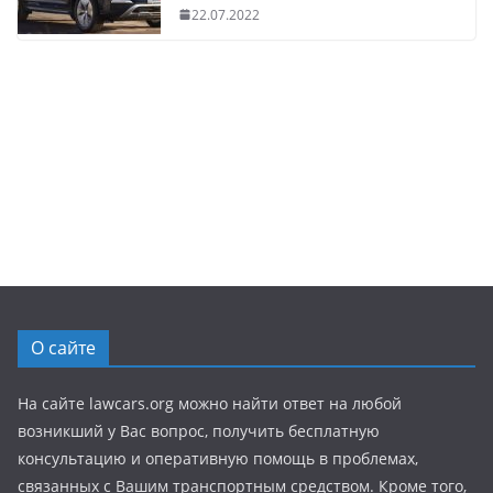
22.07.2022
О сайте
На сайте lawcars.org можно найти ответ на любой
возникший у Вас вопрос, получить бесплатную
консультацию и оперативную помощь в проблемах,
связанных с Вашим транспортным средством. Кроме того,