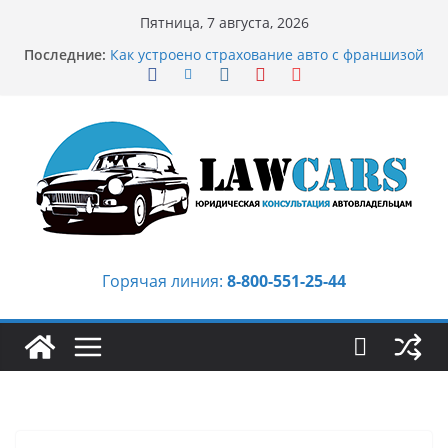
Перейти
Пятница, 7 августа, 2026
к
Последние:
Как устроено страхование авто с франшизой
содержимому
и кому оно может подойти
Аукцион автомобилей: когда выбор
превращается в стратегию
Аукцион мотоциклов: когда выбор
становится философией скорости
Срочный выкуп битых авто в Москве:
почему автовладельцы выбирают mos-auto
Бриллиантовые серьги: вечная классика
или остромодный тренд?
Горячая линия:
8-800-551-25-44