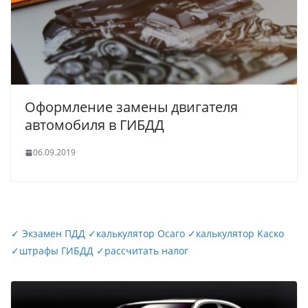
Оформление замены двигателя
автомобиля в ГИБДД
06.09.2019
✓
Экзамен ПДД
✓
калькулятор Осаго
✓
калькулятор Каско
✓
штрафы ГИБДД
✓
рассчитать налог