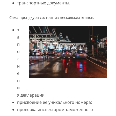
транспортные документы.
Сама процедура состоит из нескольких этапов:
з
а
п
о
л
н
е
н
и
я декларации;
присвоение её уникального номера;
проверка инспектором таможенного