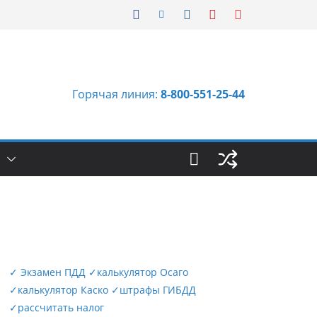
Горячая линия:
8-800-551-25-44
Ы
✓
Экзамен ПДД
✓
калькулятор Осаго
✓
калькулятор Каско
✓
штрафы ГИБДД
✓
рассчитать налог