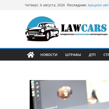
Перейти
Последние:
Аукцион авт
Четверг, 6 августа, 2026
к
стратегию
Аукцион мот
содержимому
философией
Срочный вык
автовладел
Бриллиантов
остромодны
Как устроен
может подо
НОВОСТИ
ШТРАФЫ
ДТП
СТ