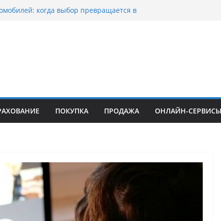
омобилей: когда выбор превращается в
оциклов: когда выбор становится
 скорости
уп битых авто в Москве: почему
ьцы выбирают mos-auto
ые серьги: вечная классика или
й тренд?
о страхование авто с франшизой и кому оно
йти
РАХОВАНИЕ
ПОКУПКА
ПРОДАЖА
ОНЛАЙН-СЕРВИС