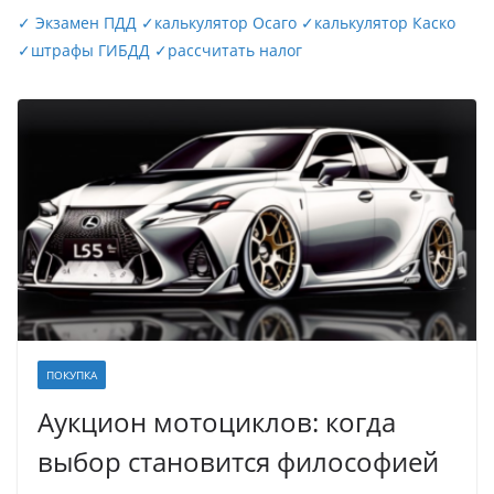
✓
Экзамен ПДД
✓
калькулятор Осаго
✓
калькулятор Каско
✓
штрафы ГИБДД
✓
рассчитать налог
ПОКУПКА
Аукцион мотоциклов: когда
выбор становится философией