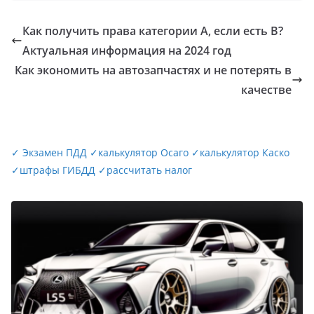
Как получить права категории А, если есть В?
Актуальная информация на 2024 год
Как экономить на автозапчастях и не потерять в
качестве
✓
Экзамен ПДД
✓
калькулятор Осаго
✓
калькулятор Каско
✓
штрафы ГИБДД
✓
рассчитать налог