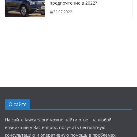
предпочтение в 2022?
22.07.2022
О сайте
На сайте lawcars.org можно найти ответ на любой
возникший у Вас вопрос, получить бесплатную
консультацию и оперативную помощь в проблемах,