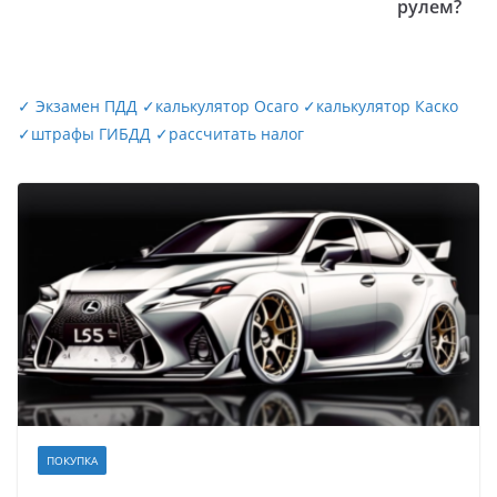
рулем?
✓
Экзамен ПДД
✓
калькулятор Осаго
✓
калькулятор Каско
✓
штрафы ГИБДД
✓
рассчитать налог
ПОКУПКА