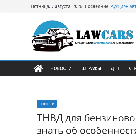
Перейти
Последние:
Аукцион ав
Пятница, 7 августа, 2026
к
стратегию
Аукцион мо
содержимому
философией
Срочный вы
автовладел
Бриллианто
остромодны
Как устроен
может подо
НОВОСТИ
ШТРАФЫ
ДТП
СТ
НОВОСТИ
ТНВД для бензиновог
знать об особенност