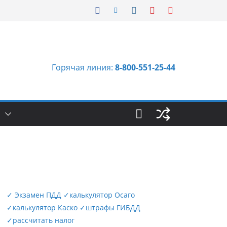
Горячая линия:
8-800-551-25-44
Ы
✓
Экзамен ПДД
✓
калькулятор Осаго
✓
калькулятор Каско
✓
штрафы ГИБДД
✓
рассчитать налог