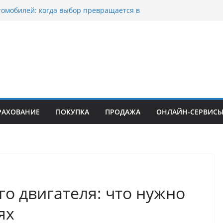
томобилей: когда выбор превращается в
тоциклов: когда выбор становится
 скорости
куп битых авто в Москве: почему
ьцы выбирают mos-auto
вые серьги: вечная классика или
й тренд?
о страхование авто с франшизой и кому оно
йти
РАХОВАНИЕ
ПОКУПКА
ПРОДАЖА
ОНЛАЙН-СЕРВИС
о двигателя: что нужно
ях