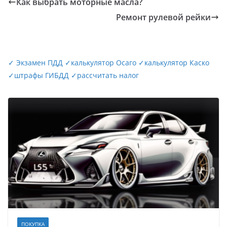
Как выбрать моторные масла?
Ремонт рулевой рейки
✓
Экзамен ПДД
✓
калькулятор Осаго
✓
калькулятор Каско
✓
штрафы ГИБДД
✓
рассчитать налог
ПОКУПКА