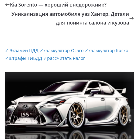
Kia Sorento — хороший внедорожник?
Уникализация автомобиля уаз Хантер. Детали
для тюнинга салона и кузова
✓
Экзамен ПДД
✓
калькулятор Осаго
✓
калькулятор Каско
✓
штрафы ГИБДД
✓
рассчитать налог