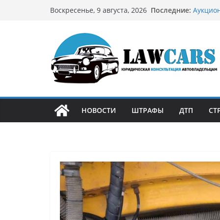
Перейти
Последние:
Аукцион
Воскресенье, 9 августа, 2026
к
страте
Аукцион
содержимому
филосо
Срочный
автовл
Бриллиа
остром
Как уст
может 
НОВОСТИ
ШТРАФЫ
ДТП
СТ