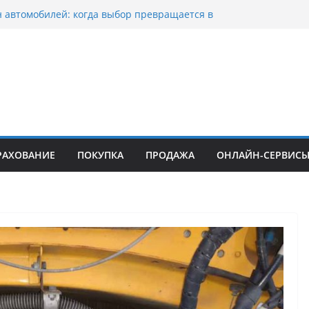
 автомобилей: когда выбор превращается в
гию
 мотоциклов: когда выбор становится
фией скорости
 выкуп битых авто в Москве: почему
адельцы выбирают mos-auto
нтовые серьги: вечная классика или
одный тренд?
роено страхование авто с франшизой и кому оно
подойти
РАХОВАНИЕ
ПОКУПКА
ПРОДАЖА
ОНЛАЙН-СЕРВИС