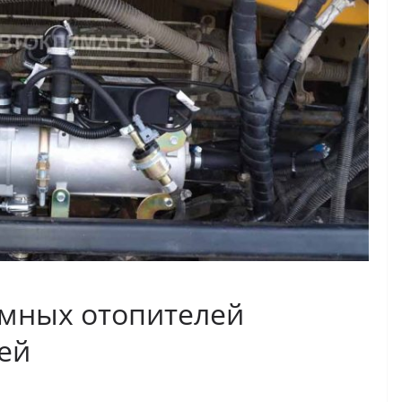
омных отопителей
ей