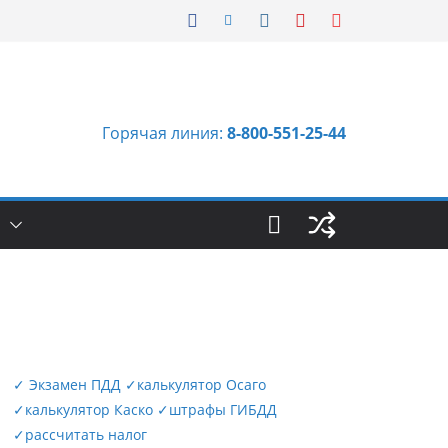
Горячая линия:
8-800-551-25-44
Ы
✓
Экзамен ПДД
✓
калькулятор Осаго
✓
калькулятор Каско
✓
штрафы ГИБДД
✓
рассчитать налог