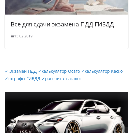
Все для сдачи экзамена ПДД ГИБДД
15.02.2019
✓
Экзамен ПДД
✓
калькулятор Осаго
✓
калькулятор Каско
✓
штрафы ГИБДД
✓
рассчитать налог