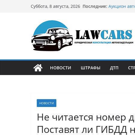
Перейти
Последние:
Аукцион авт
Суббота, 8 августа, 2026
к
стратегию
Аукцион мот
содержимому
философией 
Срочный вык
автовладел
Бриллиантов
остромодны
Как устроен
может подо
НОВОСТИ
ШТРАФЫ
ДТП
СТ
НОВОСТИ
Не читается номер д
Поставят ли ГИБДД на