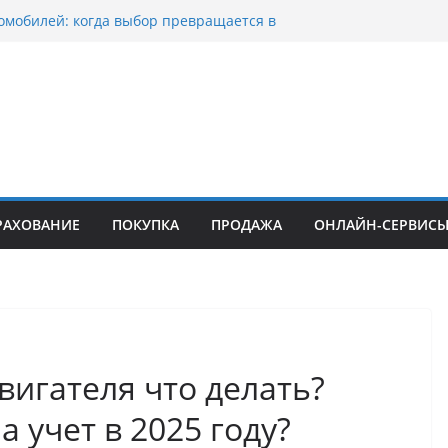
омобилей: когда выбор превращается в
оциклов: когда выбор становится
скорости
уп битых авто в Москве: почему
ьцы выбирают mos-auto
ые серьги: вечная классика или
й тренд?
о страхование авто с франшизой и кому оно
йти
РАХОВАНИЕ
ПОКУПКА
ПРОДАЖА
ОНЛАЙН-СЕРВИС
вигателя что делать?
 учет в 2025 году?