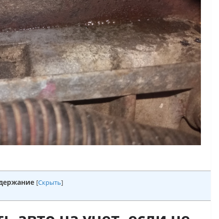
держание
[
Скрыть
]
 авто на учет, если не