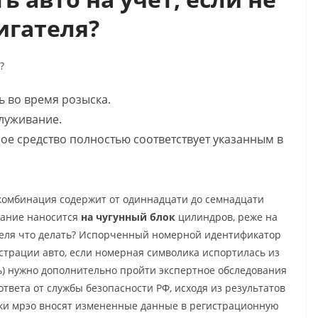
игателя?
а?
 во время розыска.
луживание.
ное средство полностью соответствует указанным в
комбинация содержит от одиннадцати до семнадцати
вание наносится
на чугунный блок
цилиндров, реже на
еля что делать
? Испорченный номерной идентификатор
страции авто, если номерная символика испортилась из
сь) нужно дополнительно пройти экспертное обследования
твета от службы безопасности РФ, исходя из результатов
ики мрэо вносят измененные данные в регистрационную