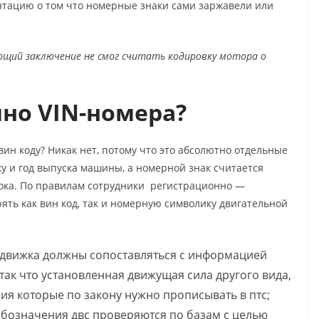
нтацию о том что номерные знаки сами заржавели или
ющий заключение не смог считать кодировку мотора о
ь.
но VIN-номера?
вин коду
? Никак нет, потому что это абсолютно отдельные
ку и год выпуска машины, а номерной знак считается
ока. По правилам сотрудники регистрационно —
ять как вин код, так и номерную символику двигательной
 движка должны сопоставляться с информацией
так что установленная движущая сила другого вида,
ия которые по закону нужно прописывать в птс;
означения двс проверяются по базам с целью