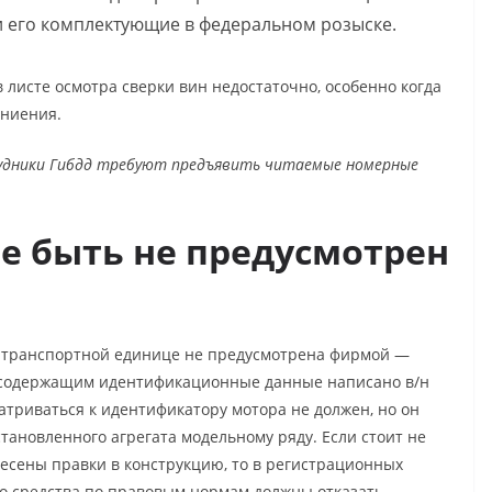
ли его комплектующие в федеральном розыске.
 листе осмотра сверки вин недостаточно, особенно когда
гниения.
удники Гибдд требуют предъявить читаемые номерные
е быть не предусмотрен
 транспортной единице не предусмотрена фирмой —
е содержащим идентификационные данные написано в/н
триваться к идентификатору мотора не должен, но он
тановленного агрегата модельному ряду. Если стоит не
несены правки в конструкцию, то в регистрационных
го средства по правовым нормам должны отказать.