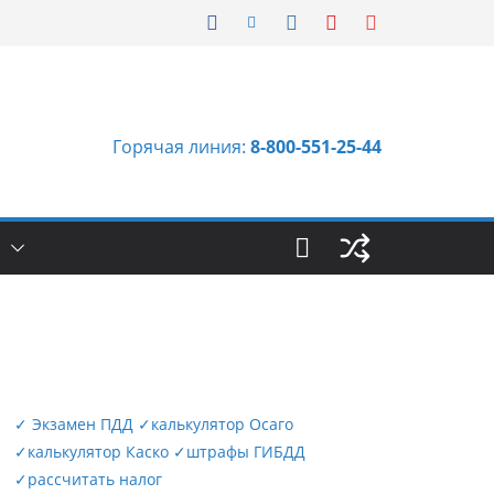
Горячая линия:
8-800-551-25-44
Ы
✓
Экзамен ПДД
✓
калькулятор Осаго
✓
калькулятор Каско
✓
штрафы ГИБДД
✓
рассчитать налог