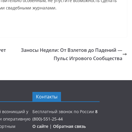
ствительно особенным, не упустите возможность сделать
ими свадебными журналами.
ует
Заносы Недели: От Взлетов до Падений —
Пульс Игрового Сообщества
Контакты
й возникший у
Бесплатный звонок по России
8
 и оперативную
(800)-551-25-44
портным
О сайте
|
Обратная связь