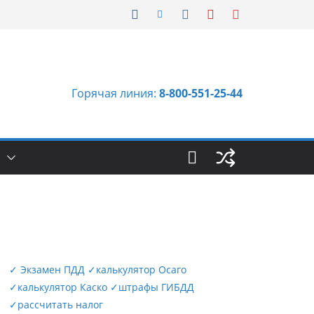
Горячая линия:
8-800-551-25-44
Ы
✓
Экзамен ПДД
✓
калькулятор Осаго
✓
калькулятор Каско
✓
штрафы ГИБДД
✓
рассчитать налог