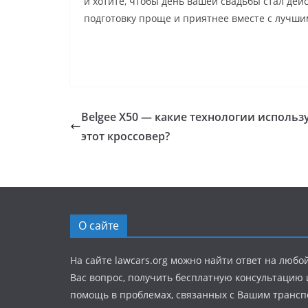
и хотите, чтобы день вашей свадьбы стал дей
подготовку проще и приятнее вместе с лучш
Belgee X50 — какие технологии использ
этот кроссовер?
О сайте
На сайте lawcars.org можно найти ответ на любо
Вас вопрос, получить бесплатную консультацию
помощь в проблемах, связанных с Вашим транс