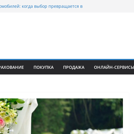
омобилей: когда выбор превращается в
оциклов: когда выбор становится
скорости
уп битых авто в Москве: почему
ьцы выбирают mos-auto
ые серьги: вечная классика или
й тренд?
о страхование авто с франшизой и кому оно
йти
РАХОВАНИЕ
ПОКУПКА
ПРОДАЖА
ОНЛАЙН-СЕРВИС