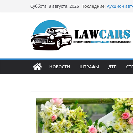
Перейти
Последние:
Аукцион авт
Суббота, 8 августа, 2026
к
стратегию
Аукцион мот
содержимому
философией 
Срочный вык
автовладел
Бриллиантов
остромодны
Как устроен
может подо
НОВОСТИ
ШТРАФЫ
ДТП
СТ