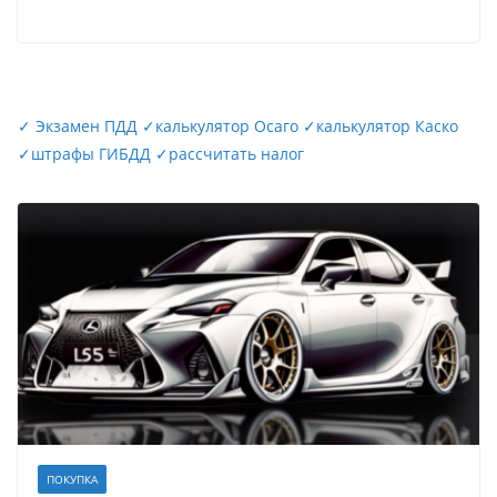
✓
Экзамен ПДД
✓
калькулятор Осаго
✓
калькулятор Каско
✓
штрафы ГИБДД
✓
рассчитать налог
ПОКУПКА