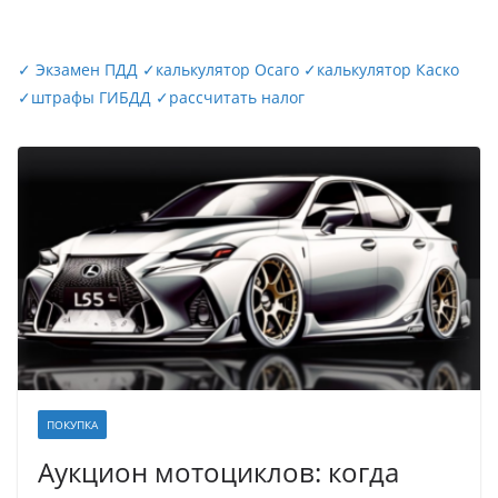
✓
Экзамен ПДД
✓
калькулятор Осаго
✓
калькулятор Каско
✓
штрафы ГИБДД
✓
рассчитать налог
ПОКУПКА
Аукцион мотоциклов: когда