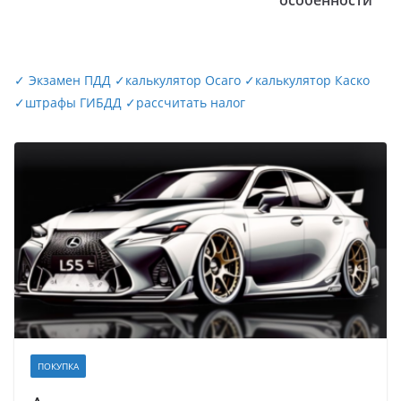
особенности
✓
Экзамен ПДД
✓
калькулятор Осаго
✓
калькулятор Каско
✓
штрафы ГИБДД
✓
рассчитать налог
ПОКУПКА