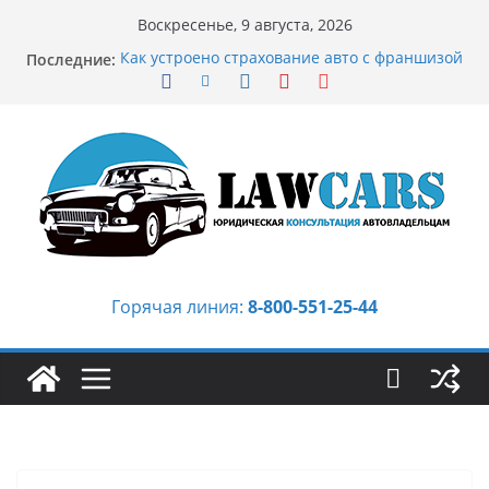
Перейти
Воскресенье, 9 августа, 2026
к
Последние:
Как устроено страхование авто с франшизой
содержимому
и кому оно может подойти
Аукцион автомобилей: когда выбор
превращается в стратегию
Аукцион мотоциклов: когда выбор
становится философией скорости
Срочный выкуп битых авто в Москве:
почему автовладельцы выбирают mos-auto
Бриллиантовые серьги: вечная классика
или остромодный тренд?
Горячая линия:
8-800-551-25-44