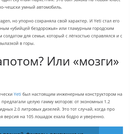
по-чешски умный автомобиль.
agen, но упорно сохраняла свой характер. И Yeti стал его
ьным «убийцей бездорожья» или гламурным городским
солдатом для семьи, который с лёгкостью справлялся и с
вылазкой в горы.
капотом? Или «мозги»
нически
Yeti
был настоящим инженерным конструктором на
ю предлагали целую гамму моторов: от экономных 1.2
ных 2.0 литровых дизелей. Это тот случай, когда про
ая версия на 105 лошадок ехала бодро и уверенно.