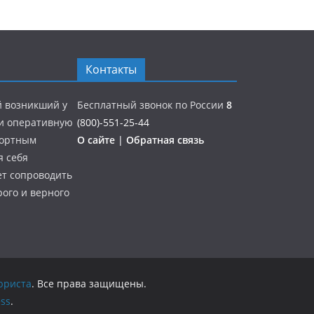
Контакты
й возникший у
Бесплатный звонок по России
8
 и оперативную
(800)-551-25-44
портным
О сайте
|
Обратная связь
я себя
ет сопроводить
ого и верного
юриста
. Все права защищены.
ss
.