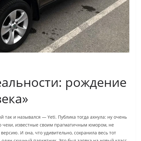
еальности: рождение
века»
й так и назывался — Yeti. Публика тогда ахнула: ну очень
Но чехи, известные своим прагматичным юмором, не
версию. И она, что удивительно, сохранила весь тот
 один скучный паркетник. Это был заявка на новый класс