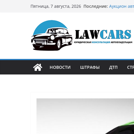
Перейти
Последние:
Аукцион ав
Пятница, 7 августа, 2026
к
стратегию
Аукцион мо
содержимому
философией
Срочный вы
автовладел
Бриллианто
остромодны
Как устроен
может подо
НОВОСТИ
ШТРАФЫ
ДТП
СТ