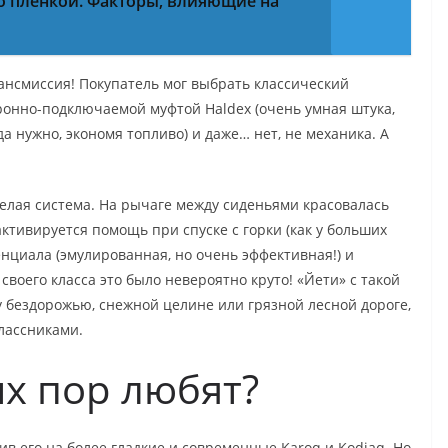
о пленкой. Факторы, влияющие на
рансмиссия! Покупатель мог выбрать классический
ронно-подключаемой муфтой Haldex (очень умная штука,
а нужно, экономя топливо) и даже… нет, не механика. А
целая система. На рычаге между сиденьями красовалась
ктивируется помощь при спуске с горки (как у больших
нциала (эмулированная, но очень эффективная!) и
воего класса это было невероятно круто! «Йети» с такой
у бездорожью, снежной целине или грязной лесной дороге,
лассниками.
их пор любят?
нив его на более гладкие и современные Karoq и Kodiaq. Но