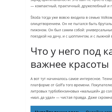
— компактный, практичный, дружелюбный и 
Škoda тогда уже вовсю входила в семью Volksw
олицетворением. Он не пытался быть брутал
пижоном. Он был самим собой: универсальным 
поездкой на дачу, и с шоппингом, и с лыжной 
Что у него под 
важнее красоты
А вот тут начиналось самое интересное. Тех
платформе от Golf’а того времени. Покупател
литровых турбобензиновых «малышей» до солид
«мал, да удал» — чистая правда. Даже скромн