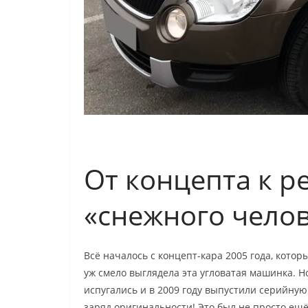
От концепта к р
«снежного чело
Всё началось с концепт-кара 2005 года, которы
уж смело выглядела эта угловатая машинка. 
испугались и в 2009 году выпустили серийную 
заряд оригинальности! Это был не просто ещё