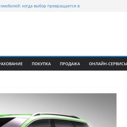
томобилей: когда выбор превращается в
тоциклов: когда выбор становится
 скорости
куп битых авто в Москве: почему
ьцы выбирают mos-auto
вые серьги: вечная классика или
й тренд?
о страхование авто с франшизой и кому оно
йти
РАХОВАНИЕ
ПОКУПКА
ПРОДАЖА
ОНЛАЙН-СЕРВИС