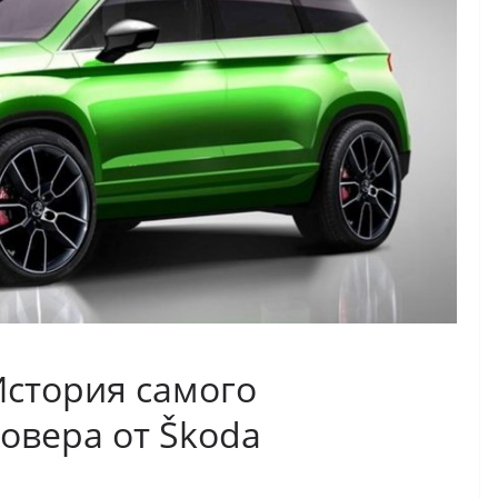
История самого
овера от Škoda