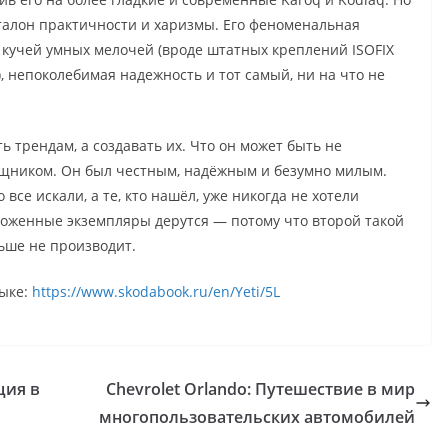
эталон практичности и харизмы. Его феноменальная
 кучей умных мелочей (вроде штатных креплений ISOFIX
 непоколебимая надежность и тот самый, ни на что не
ь трендам, а создавать их. Что он может быть не
ощником. Он был честным, надёжным и безумно милым.
се искали, а те, кто нашёл, уже никогда не хотели
ухоженные экземпляры дерутся — потому что второй такой
ьше не производит.
зыке:
https://www.skodabook.ru/en/Yeti/5L
ция в
Chevrolet Orlando: Путешествие в мир
многопользовательских автомобилей