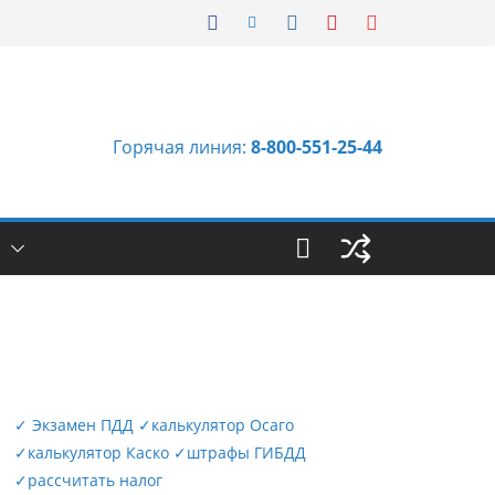
Горячая линия:
8-800-551-25-44
Ы
✓
Экзамен ПДД
✓
калькулятор Осаго
✓
калькулятор Каско
✓
штрафы ГИБДД
✓
рассчитать налог