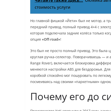
Читайте также здесь...
Оклейка авт
стоимость услуги
Но главной фишкой «Йети» был не мотор, а т
передний привод, полный привод 4×4 с элект
которая подключала задние колёса только когд
опция
«Off-road»
!
Это был не просто полный привод. Это была 
круглая ручка-селектор. Поворачиваешь — и а
Range Rover), включается блокировка диффере
меняются настройки ABS для бездорожья. Для с
коробкой спокойно мог пошуровать по легком
посмеиваясь над своими «паркетными» однок
Почему его до с
Производство Yeti свернули в 2017 году, заме