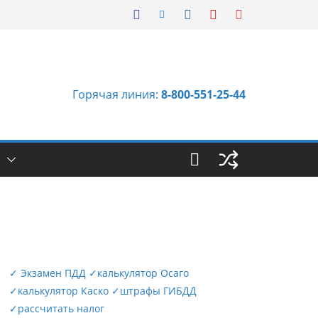
Горячая линия:
8-800-551-25-44
Ы
✓
Экзамен ПДД
✓
калькулятор Осаго
✓
калькулятор Каско
✓
штрафы ГИБДД
✓
рассчитать налог