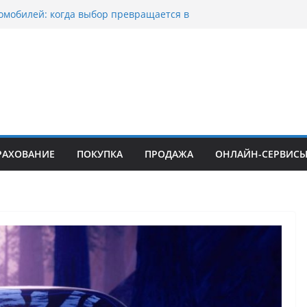
омобилей: когда выбор превращается в
оциклов: когда выбор становится
скорости
уп битых авто в Москве: почему
ьцы выбирают mos-auto
ые серьги: вечная классика или
й тренд?
о страхование авто с франшизой и кому оно
йти
РАХОВАНИЕ
ПОКУПКА
ПРОДАЖА
ОНЛАЙН-СЕРВИС