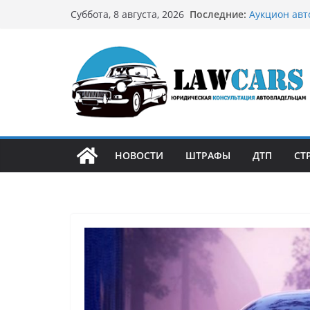
Перейти
Последние:
Аукцион авт
Суббота, 8 августа, 2026
к
стратегию
Аукцион мот
содержимому
философией 
Срочный вык
автовладел
Бриллиантов
остромодны
Как устроен
может подо
НОВОСТИ
ШТРАФЫ
ДТП
СТ