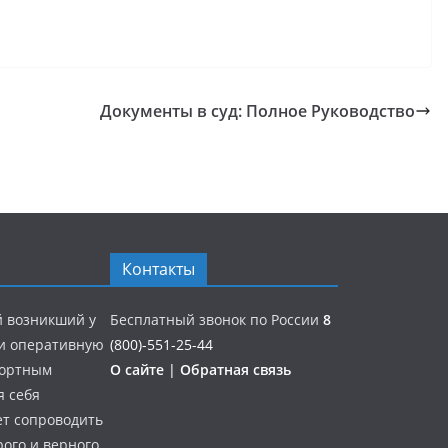
Документы в суд: Полное Руководство
Контакты
й возникший у
Бесплатный звонок по России
8
 и оперативную
(800)-551-25-44
портным
О сайте
|
Обратная связь
я себя
ет сопроводить
ого и верного