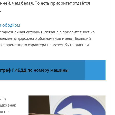
ней, чем белая. То есть приоритет отдаётся
.
ым ободком
неоднозначная ситуация, связана с приоритетностью
ие элементы дорожного обозначения имеют больший
тка временного характера не может быть главней
штраф ГИБДД по номеру машины
мер
дко знак
ия по