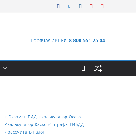
Горячая линия:
8-800-551-25-44
Ы
✓
Экзамен ПДД
✓
калькулятор Осаго
✓
калькулятор Каско
✓
штрафы ГИБДД
✓
рассчитать налог