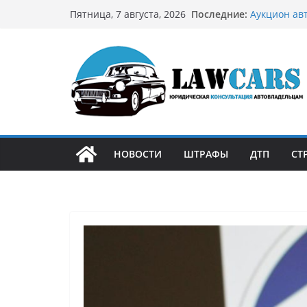
Перейти
Последние:
Аукцион ав
Пятница, 7 августа, 2026
к
стратегию
Аукцион мо
содержимому
философией
Срочный вы
автовладел
Бриллианто
остромодны
Как устроен
может подо
НОВОСТИ
ШТРАФЫ
ДТП
СТ