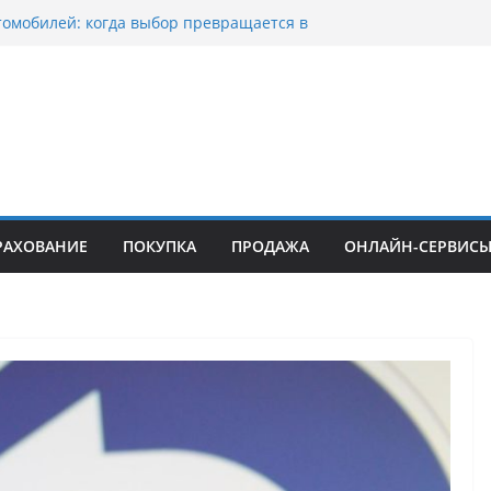
томобилей: когда выбор превращается в
тоциклов: когда выбор становится
 скорости
куп битых авто в Москве: почему
ьцы выбирают mos-auto
вые серьги: вечная классика или
й тренд?
о страхование авто с франшизой и кому оно
йти
РАХОВАНИЕ
ПОКУПКА
ПРОДАЖА
ОНЛАЙН-СЕРВИС