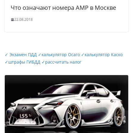
Что означают номера АМР в Москве
22.08.2018
✓
Экзамен ПДД
✓
калькулятор Осаго
✓
калькулятор Каско
✓
штрафы ГИБДД
✓
рассчитать налог