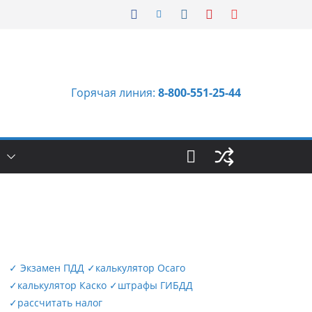
Горячая линия:
8-800-551-25-44
Ы
✓
Экзамен ПДД
✓
калькулятор Осаго
✓
калькулятор Каско
✓
штрафы ГИБДД
✓
рассчитать налог