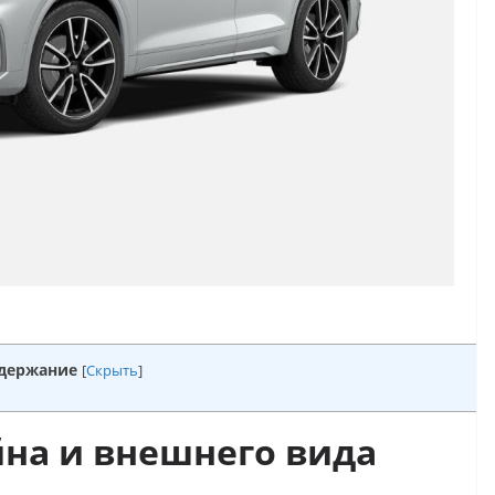
держание
[
Скрыть
]
на и внешнего вида