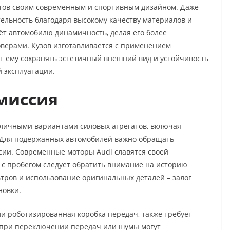
нтов своим современным и спортивным дизайном. Даже
ельность благодаря высокому качеству материалов и
ёт автомобилю динамичность, делая его более
верами. Кузов изготавливается с применением
т ему сохранять эстетичный внешний вид и устойчивость
й эксплуатации.
миссия
зличными вариантами силовых агрегатов, включая
 Для подержанных автомобилей важно обращать
сии. Современные моторы Audi славятся своей
 с пробегом следует обратить внимание на историю
ьтров и использование оригинальных деталей – залог
новки.
ли роботизированная коробка передач, также требует
и при переключении передач или шумы могут