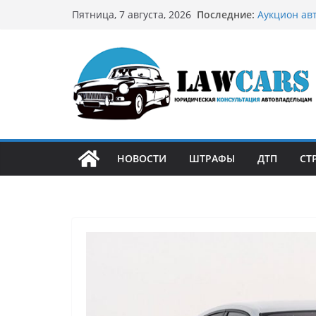
Перейти
Последние:
Аукцион ав
Пятница, 7 августа, 2026
к
стратегию
Аукцион мо
содержимому
философией
Срочный вы
автовладел
Бриллианто
остромодны
Как устроен
может подо
НОВОСТИ
ШТРАФЫ
ДТП
СТ