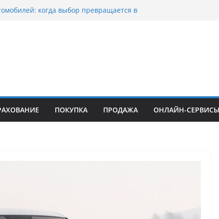
томобилей: когда выбор превращается в
тоциклов: когда выбор становится
 скорости
куп битых авто в Москве: почему
ьцы выбирают mos-auto
вые серьги: вечная классика или
й тренд?
о страхование авто с франшизой и кому оно
йти
РАХОВАНИЕ
ПОКУПКА
ПРОДАЖА
ОНЛАЙН-СЕРВИС