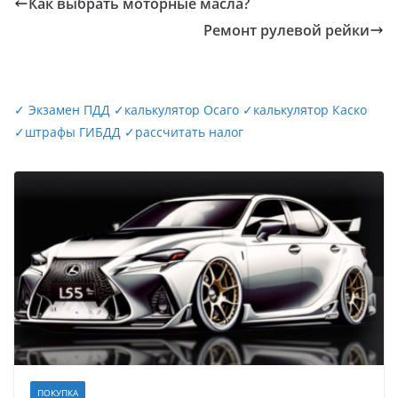
Как выбрать моторные масла?
Ремонт рулевой рейки
✓
Экзамен ПДД
✓
калькулятор Осаго
✓
калькулятор Каско
✓
штрафы ГИБДД
✓
рассчитать налог
ПОКУПКА