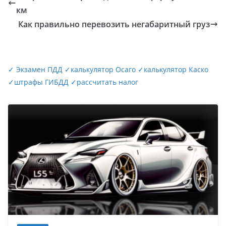
км
Как правильно перевозить негабаритный груз
✓
Экзамен ПДД
✓
калькулятор Осаго
✓
калькулятор Каско
✓
штрафы ГИБДД
✓
рассчитать налог